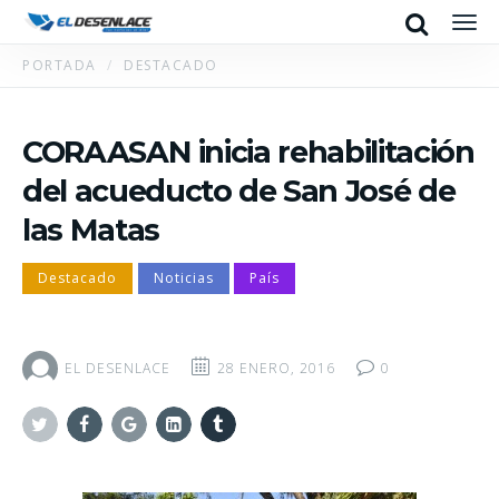
Search
Men
PORTADA
DESTACADO
CORAASAN inicia rehabilitación
del acueducto de San José de
las Matas
Destacado
Noticias
País
EL DESENLACE
28 ENERO, 2016
0
Twitter
Facebook
Google+
Linkedin
Tumblr