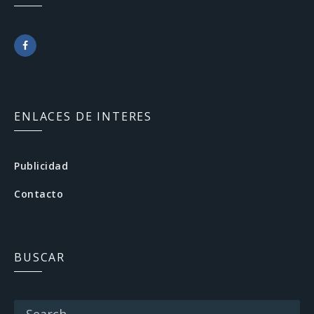
F
a
c
ENLACES DE INTERES
e
b
Publicidad
o
Contacto
o
k
BUSCAR